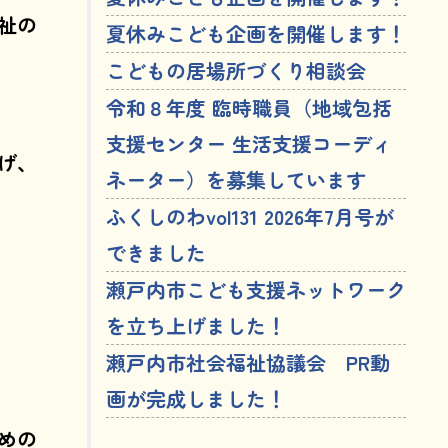
祉の
夏休みこども企画を開催します！
こどもの居場所づくり相談会
令和８年度 臨時職員（地域包括
支援センター 生活支援コーディ
げ、
ネーター）を募集しています
ふくしのわvol131 2026年7月号が
できました
瀬戸内市こども支援ネットワーク
を立ち上げました！
瀬戸内市社会福祉協議会 PR動
画が完成しました！
めの